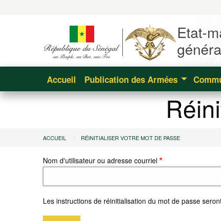
Aller
au
Etat-m
contenu
principal
généra
Navigation
Accueil
Publication des Armées
Commu
principale
Réini
Vous
ACCUEIL
RÉINITIALISER VOTRE MOT DE PASSE
Nom d'utilisateur ou adresse courriel
êtes
ici
Les instructions de réinitialisation du mot de passe sero