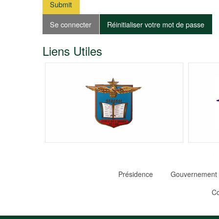
Onglets
Se connecter
Réinitialiser votre mot de passe
(ong
actif
principaux
Liens Utiles
Footer
Présidence
Gouvernement 
Pied
Co
de