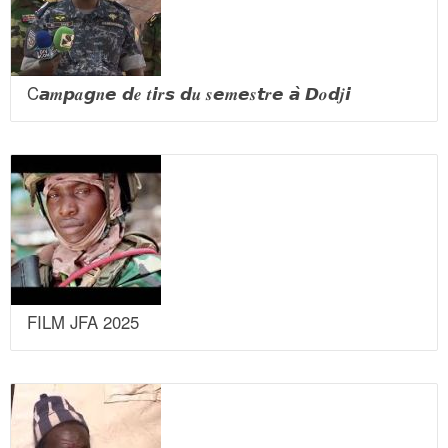
C𝙖𝒎𝙥𝒂𝙜𝒏𝙚 𝙙𝒆 𝒕𝙞𝒓𝙨 𝙙𝒖 𝒔𝙚𝒎𝙚𝒔𝙩𝒓𝙚 𝙖̀ 𝘿𝒐𝙙𝒋𝙞
FILM JFA 2025