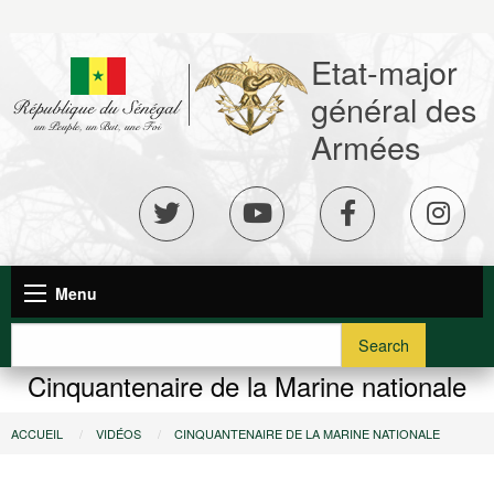
Aller
au
Etat-major
contenu
principal
général des
Armées
réseaux
sociaux
Navigation
Menu
principale
Search
Cinquantenaire de la Marine nationale
Vous
ACCUEIL
VIDÉOS
CINQUANTENAIRE DE LA MARINE NATIONALE
êtes